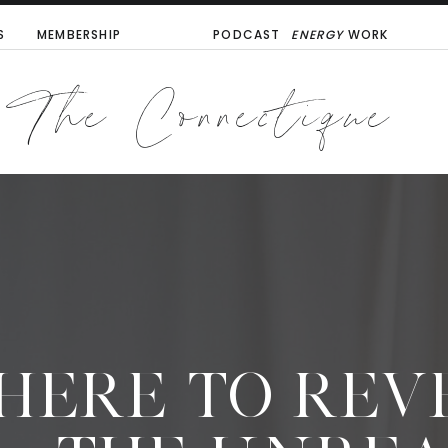
S
MEMBERSHIP
PODCAST
ENERGY
WORK
The Connectique
HERE TO REV