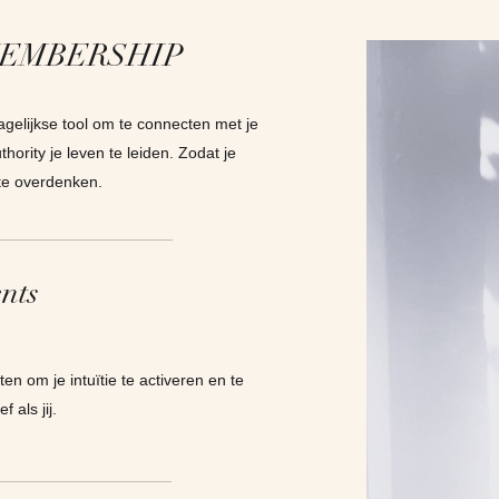
 MEMBERSHIP
elijkse tool om te connecten met je
thority je leven te leiden. Zodat je
 te overdenken.
nts
n om je intuïtie te activeren en te
 als jij.